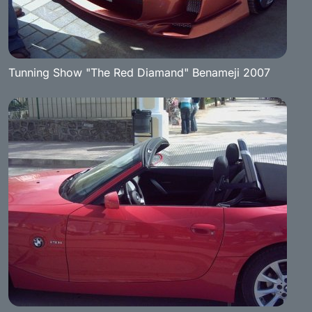
Tunning Show "The Red Diamand" Benameji 2007