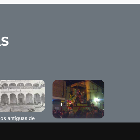
AS
tos antiguas de
Cabalgata de Reyes
namejí
2009