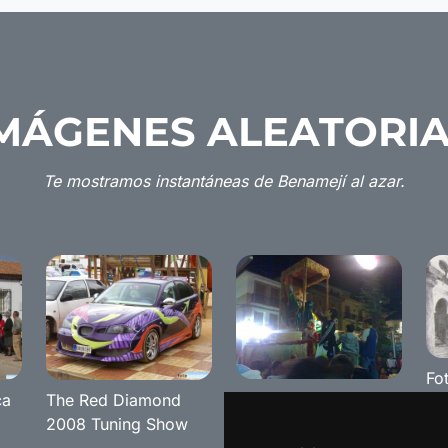
MÁGENES ALEATORI
Te mostramos instantáneas de Benamejí al azar.
Fo
Cabalgata de Reyes
ca
The Red Diamond
Be
2009
2008 Tuning Show