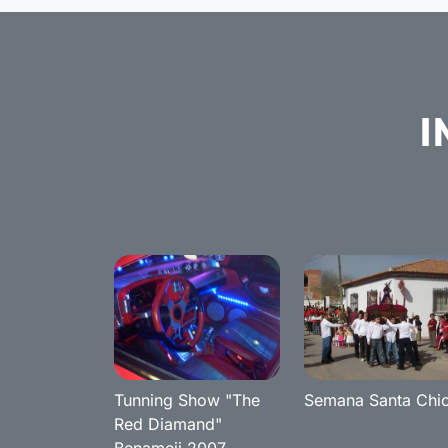
I
Tunning Show "The
Semana Santa Chi
Red Diamand"
Benameji 2007