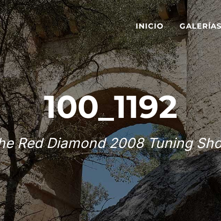
INICIO
GALERÍA
100_1192
he Red Diamond 2008 Tuning Sh