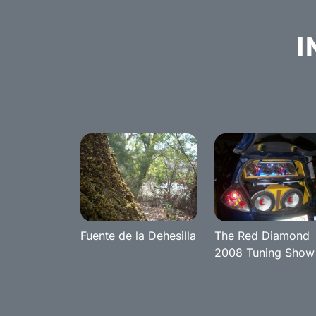
I
Fuente de la Dehesilla
The Red Diamond
2008 Tuning Show