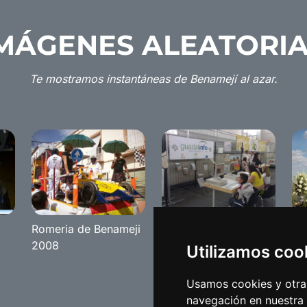
MÁGENES ALEATORI
Te mostramos instantáneas de Benamejí al azar.
Romeria de Benameji
CiberSubbetica 2007
Ro
2008
20
Utilizamos coo
Usamos cookies y otras
navegación en nuestra