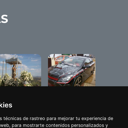
AS
meria de Benameji
The Red Diamond
08
2008 Tuning Show
kies
 técnicas de rastreo para mejorar tu experiencia de
 web, para mostrarte contenidos personalizados y