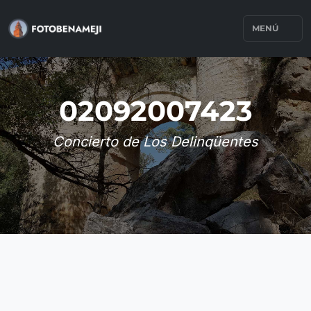
MENÚ
02092007423
Concierto de Los Delinqüentes