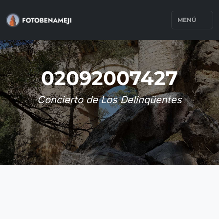
MENÚ
02092007427
Concierto de Los Delinqüentes