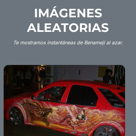
IMÁGENES
ALEATORIAS
Te mostramos instantáneas de Benamejí al azar.