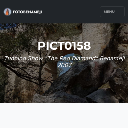
MENÚ
PICT0158
Tunning Show "The Red Diamand" Benameji
2007