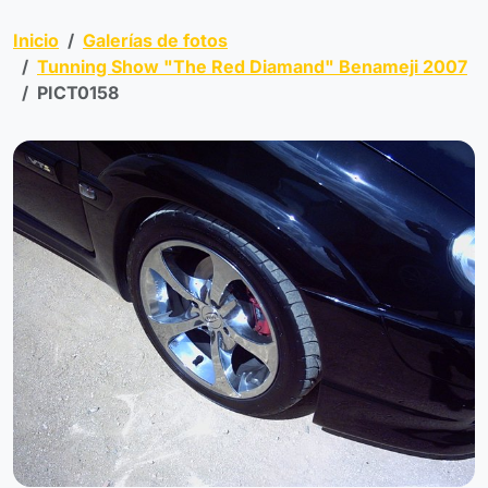
Inicio
Galerías de fotos
Tunning Show "The Red Diamand" Benameji 2007
PICT0158