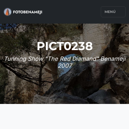
MENÚ
PICT0238
Tunning Show "The Red Diamand" Benameji
2007