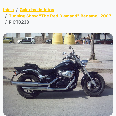
Inicio
Galerías de fotos
Tunning Show "The Red Diamand" Benameji 2007
PICT0238