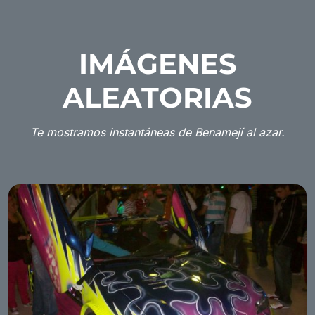
IMÁGENES
ALEATORIAS
Te mostramos instantáneas de Benamejí al azar.