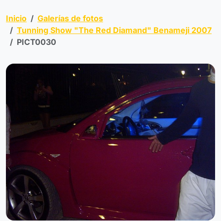
Inicio
Galerías de fotos
Tunning Show "The Red Diamand" Benameji 2007
PICT0030