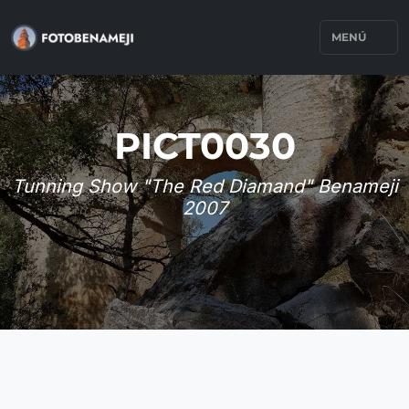
MENÚ
PICT0030
Tunning Show "The Red Diamand" Benameji
2007