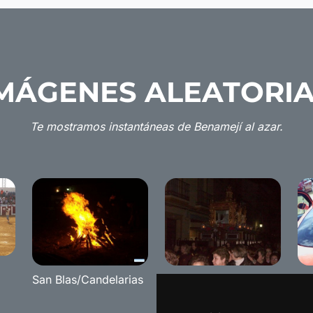
MÁGENES ALEATORI
Te mostramos instantáneas de Benamejí al azar.
San Blas/Candelarias
Viernes Santo 2008
Tu
Re
Be