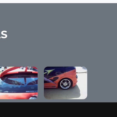
AS
nning Show "The
Tunning Show "The
d Diamand"
Red Diamand"
nameji 2007
Benameji 2007