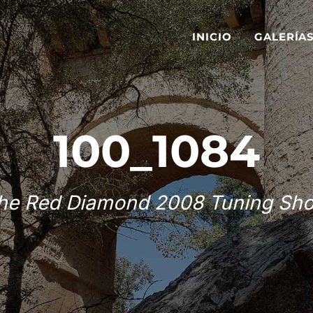
INICIO
GALERÍA
100_1084
he Red Diamond 2008 Tuning Sh