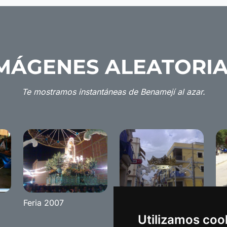
MÁGENES ALEATORI
Te mostramos instantáneas de Benamejí al azar.
Feria 2007
Feria 2007
Re
Be
Utilizamos coo