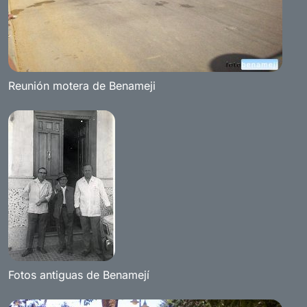
Reunión motera de Benameji
Fotos antiguas de Benamejí