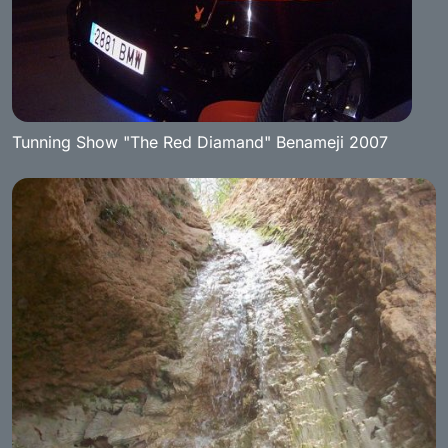
Tunning Show "The Red Diamand" Benameji 2007