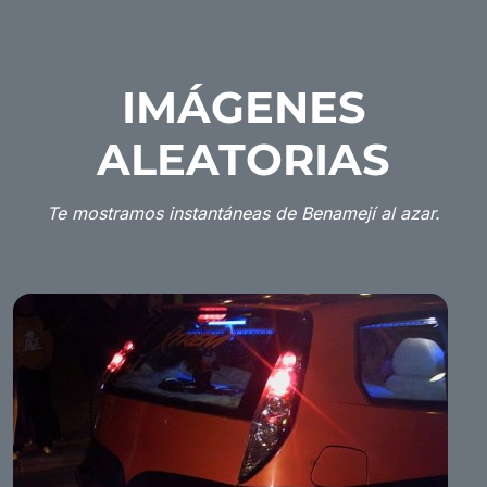
IMÁGENES
ALEATORIAS
Te mostramos instantáneas de Benamejí al azar.