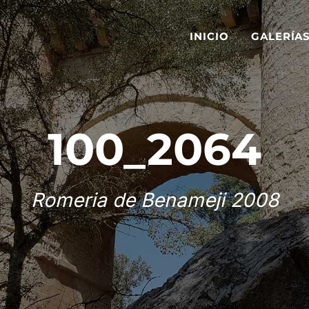
INICIO
GALERÍA
100_2064
Romeria de Benameji 2008