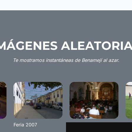
MÁGENES ALEATORI
Te mostramos instantáneas de Benamejí al azar.
Feria 2007
San Blas/Candelarias
Li