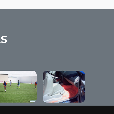
AS
ga local 2008
Tunning Show "The
Red Diamand"