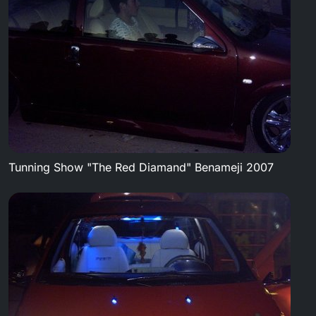
Tunning Show "The Red Diamand" Benameji 2007