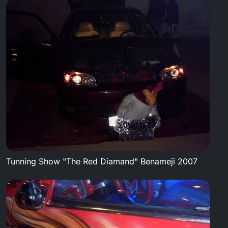
Tunning Show "The Red Diamand" Benameji 2007