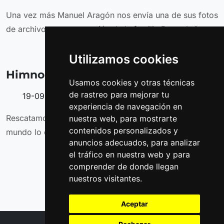
Una vez más Manuel Aragón nos envía una de sus fotos
de archivo, en esta ocasión de la familia Reyes Leiva
Utilizamos cookies
Himno de Benamejí
Usamos cookies y otras técnicas
de rastreo para mejorar tu
19-09-2010 - 00:45
experiencia de navegación en
Rescatamos el Himno de Benamejí para que todo el
nuestra web, para mostrarte
contenidos personalizados y
mundo lo conozca y este accesible en internet.
anuncios adecuados, para analizar
el tráfico en nuestra web y para
comprender de donde llegan
nuestros visitantes.
Aceptar