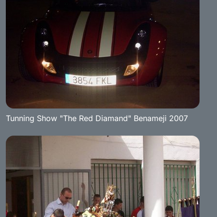
Tunning Show "The Red Diamand" Benameji 2007